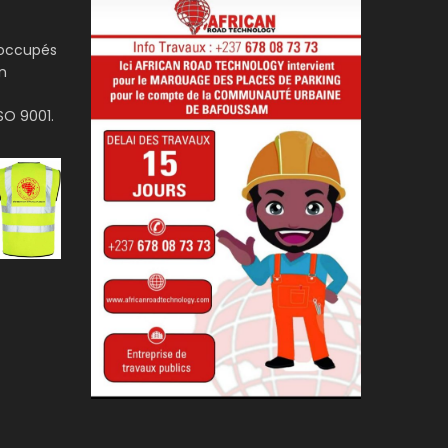
occupés
En
O 9001.